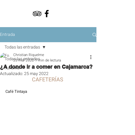
Entrada
Todas las entradas
Christian Riquelme
Todas las entradas
23 mar 2022
1 min de lectura
¿A donde ir a comer en Cajamarca?
Turismo
Actualizado:
25 may 2022
CAFETERÍAS 
Café Tintaya 