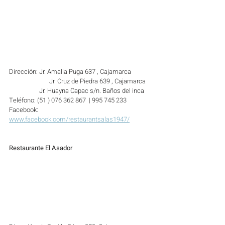
Dirección: Jr. Amalia Puga 637 , Cajamarca
		Jr. Cruz de Piedra 639 , Cajamarca
                    Jr. Huayna Capac s/n. Baños del inca
Teléfono: (51 ) 076 362 867  | 995 745 233  
Facebook: 
www.facebook.com/restaurantsalas1947/
Restaurante El Asador