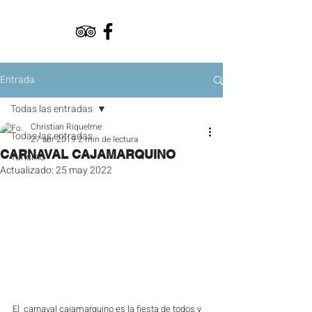
Entrada
Todas las entradas
Christian Riquelme
Todas las entradas
27 abr 2019
2 min de lectura
CARNAVAL CAJAMARQUINO
Turismo
Actualizado:
25 may 2022
​El  carnaval cajamarquino es la fiesta de todos y 