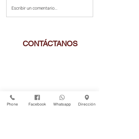
Escribir un comentario...
CONTÁCTANOS
Dirección:
Jr. José Gálvez Nº 648,
Cajamarca - Perú
Email:
info@hostalhatunkaycajamarca.com
Whatsapp:
992 905 634
Telef. Fijo:
(
076 ) 364664
Phone
Facebook
Whatsapp
Dirección